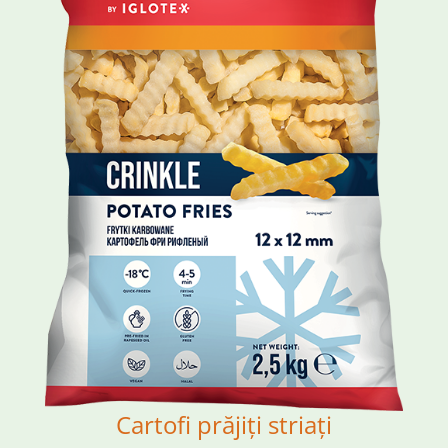
Cartofi prăjiți striați