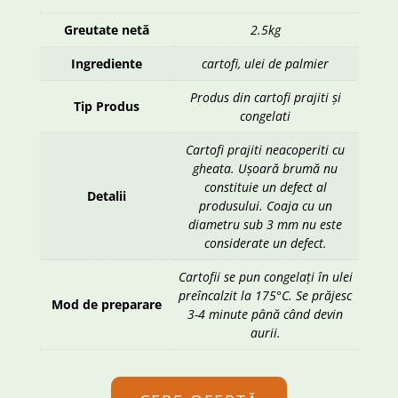
Greutate netă
2.5kg
Ingrediente
cartofi, ulei de palmier
Produs din cartofi prajiti și
Tip Produs
congelati
Cartofi prajiti neacoperiti cu
gheata. Ușoară brumă nu
constituie un defect al
Detalii
produsului. Coaja cu un
diametru sub 3 mm nu este
considerate un defect.
Cartofii se pun congelați în ulei
preîncalzit la 175°C. Se prăjesc
Mod de preparare
3-4 minute până când devin
aurii.