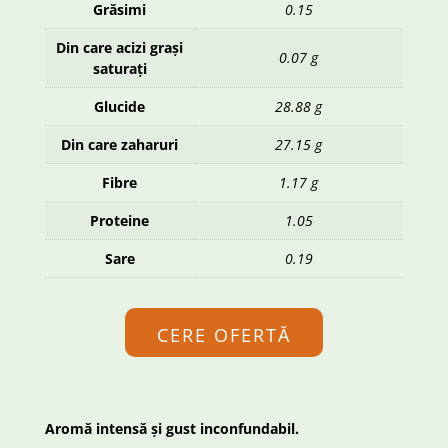
Grăsimi
0.15
Din care acizi grași
0.07 g
saturați
Glucide
28.88 g
Din care zaharuri
27.15 g
Fibre
1.17 g
Proteine
1.05
Sare
0.19
CERE OFERTĂ
Aromă intensă și gust inconfundabil.