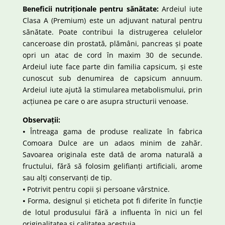
Beneficii nutriționale pentru sănătate:
Ardeiul iute
Clasa A (Premium) este un adjuvant natural pentru
sănătate. Poate contribui la distrugerea celulelor
canceroase din prostată, plămâni, pancreas și poate
opri un atac de cord în maxim 30 de secunde.
Ardeiul iute face parte din familia capsicum, și este
cunoscut sub denumirea de capsicum annuum.
Ardeiul iute ajută la stimularea metabolismului, prin
acțiunea pe care o are asupra structurii venoase.
Observații:
⦁ Întreaga gama de produse realizate în fabrica
Comoara Dulce are un adaos minim de zahăr.
Savoarea originala este dată de aroma naturală a
fructului, fără să folosim gelifianți artificiali, arome
sau alți conservanți de tip.
⦁ Potrivit pentru copii și persoane vârstnice.
⦁ Forma, designul și eticheta pot fi diferite în funcție
de lotul produsului fără a influenta în nici un fel
originalitatea și calitatea acestuia.