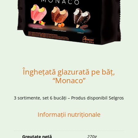
Înghețată glazurată pe băț,
“Monaco”
3 sortimente, set 6 bucăți – Produs disponibil Selgros
Informații nutriționale
Greutate netă
270g