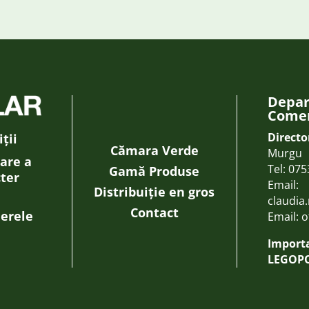
Depa
Comer
Directo
ții
Cămara Verde
Murgu
rare a
Tel:
075
Gamă Produse
cter
Email:
Distribuiție en gros
claudia
Contact
ierele
Email:
o
Importa
LEGOPO