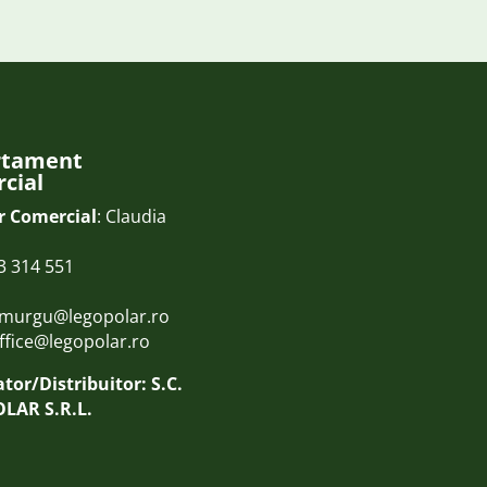
rtament
cial
r Comercial
: Claudia
3 314 551
.murgu@legopolar.ro
ffice@legopolar.ro
tor/Distribuitor: S.C.
LAR S.R.L.