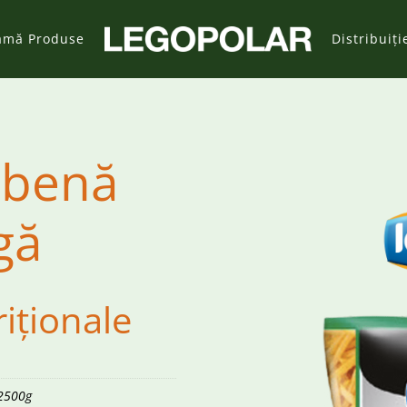
amă Produse
Distribuiți
lbenă
gă
riționale
2500g