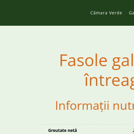
Cămara Verde
G
Fasole ga
întrea
Informații nut
Greutate netă