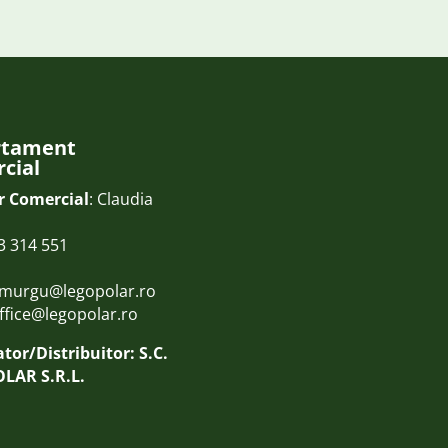
rtament
cial
r Comercial
: Claudia
3 314 551
.murgu@legopolar.ro
ffice@legopolar.ro
tor/Distribuitor: S.C.
LAR S.R.L.