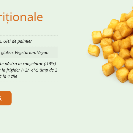
riționale
), Ulei de palmier
 gluten, Vegetarian, Vegan
e păstra la congelator (-18°c)
 la frigider (+2/+4°c) timp de 2
 la 4 zile
Ă