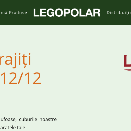
amă Produse
Distribuiți
ajiți
/12/12
pufoase, cuburile noastre
aratele tale.