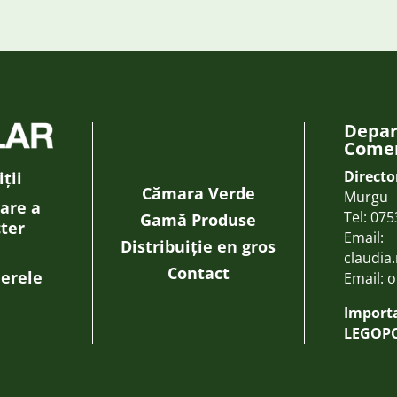
Depa
Comer
Directo
ții
Cămara Verde
Murgu
rare a
Tel:
075
Gamă Produse
cter
Email:
Distribuiție en gros
claudia
Contact
ierele
Email:
o
Importa
LEGOPO