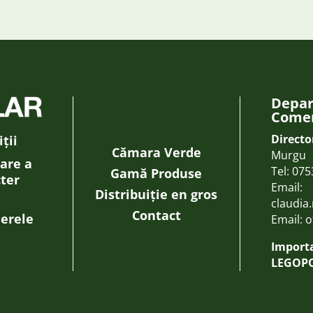
Depa
Comer
Directo
ții
Cămara Verde
Murgu
rare a
Tel:
075
Gamă Produse
cter
Email:
Distribuiție en gros
claudia
Contact
ierele
Email:
o
Importa
LEGOPO