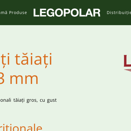
amă Produse
Distribuiți
ți tăiați
13 mm
ționali tăiați gros, cu gust
riționale