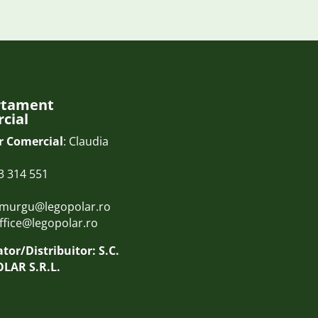
rtament
cial
r Comercial
: Claudia
3 314 551
.murgu@legopolar.ro
ffice@legopolar.ro
tor/Distribuitor: S.C.
LAR S.R.L.