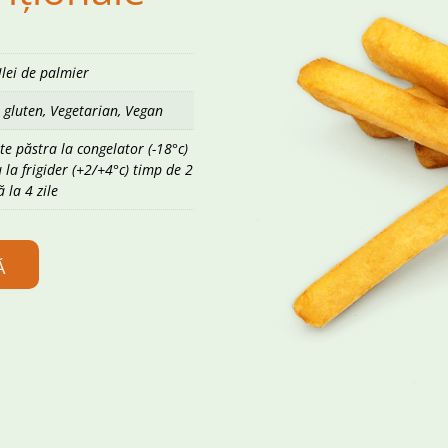
Ulei de palmier
 gluten, Vegetarian, Vegan
e păstra la congelator (-18°c)
 la frigider (+2/+4°c) timp de 2
 la 4 zile
Ă