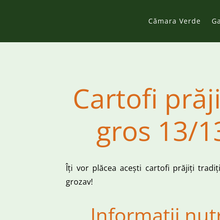
Cămara Verde
G
Cartofi prăji
gros 13/
Îți vor plăcea acești cartofi prăjiți tradi
grozav!
Informații nut