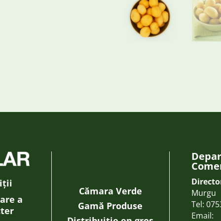
Depa
Comer
Directo
ții
Cămara Verde
Murgu
rare a
Tel:
075
Gamă Produse
cter
Email:
Distribuiție en gros