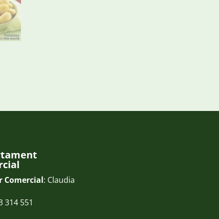
rtament
cial
r Comercial
: Claudia
3 314 551