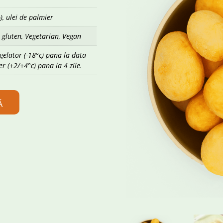
), ulei de palmier
 gluten, Vegetarian, Vegan
ngelator (-18°c) pana la data
der (+2/+4°c) pana la 4 zile.
Ă