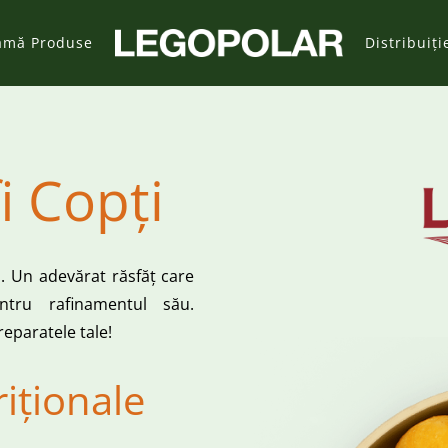
amă Produse
Distribuiți
i Copți
ți. Un adevărat răsfăț care
ntru rafinamentul său.
eparatele tale!
riționale