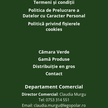
Termeni și condiții
Politica de Prelucrare a
Datelor cu Caracter Personal
Politică privind fișierele
cookies
Cămara Verde
Gamă Produse
Distribuiție en gros
Contact
Departament Comercial
Director Comercial
: Claudia Murgu
Tel:
0753 314 551
Email:
claudia.murgu@legopolar.ro