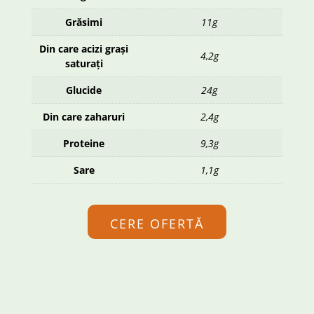
Grăsimi
11g
Din care acizi grași
4,2g
saturați
Glucide
24g
Din care zaharuri
2,4g
Proteine
9,3g
Sare
1,1g
CERE OFERTĂ