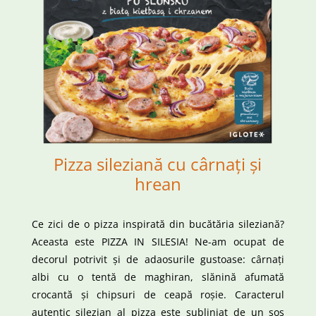
Pizza sileziană cu cârnați și
hrean
Ce zici de o pizza inspirată din bucătăria sileziană?
Aceasta este PIZZA IN SILESIA! Ne-am ocupat de
decorul potrivit și de adaosurile gustoase: cârnați
albi cu o tentă de maghiran, slănină afumată
crocantă și chipsuri de ceapă roșie. Caracterul
autentic silezian al pizza este subliniat de un sos