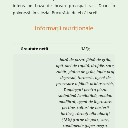
intens pe baza de hrean proaspat ras. Doar. În
poloneză. În silezia. Bucură-te de el cât vrei!
Informații nutriționale
Greutate netă
385g
bază de pizza: făină de grâu,
apă, ulei de rapiță, drojdie, sare,
zahăr, gluten de grâu, lapte praf
degresat, turmeric, agent de
procesare a făinii: acid ascorbic;
Toppinguri pentru pizza:
smântână (smântână, amidon
modificat, agent de îngroșare:
pectine, culturi de bacterii
lactice), cârnați albi aburiți
(18%) (carne de porc, sare,
condimente (piper negru,