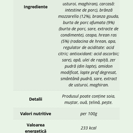
usturoi, maghiran), carcasă:
Ingrediente
intestine de porc), brânză
mozzarella (12%), branza gouda,
burta de porc afumata (9%)
(burta de porc, sare, extracte de
condimente), ceapa, hrean ras
(5%) (radacina de hrean, apa,
regulator de aciditate: acid
citric; antioxidant: acid ascorbic;
sare), apă, ulei de rapiță, zer
pudră (din lapte), amidon
modificat, lapte praf degresat,
smântână pudră, sare, extract
de usturoi, maghiran.
Produsul poate conține soia,
Detalii
muștar, ouă, țelină, pește.
Valori nutritive
per 100g
Valoarea
233 kcal
energetică