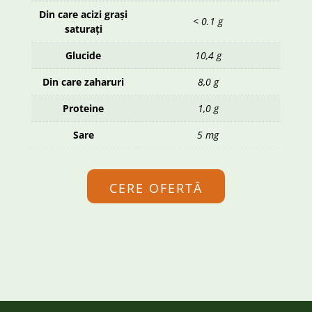
Din care acizi grași
< 0.1 g
saturați
Glucide
10,4 g
Din care zaharuri
8,0 g
Proteine
1,0 g
Sare
5 mg
CERE OFERTĂ