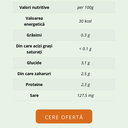
Valori nutritive
per 100g
Valoarea
30 kcal
energetică
Grăsimi
0.3 g
Din care acizi grași
< 0.1 g
saturați
Glucide
3,1 g
Din care zaharuri
2,5 g
Proteine
2,3 g
Sare
127,5 mg
CERE OFERTĂ