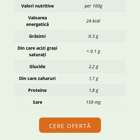
Valori nutritive
per 100g
Valoarea
24 kcal
energetică
Grăsimi
0.3 g
Din care acizi grași
< 0.1 g
saturați
Glucide
2,2 g
Din care zaharuri
1,7 g
Proteine
1,8 g
Sare
159 mg
CERE OFERTĂ