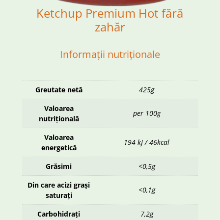
Ketchup Premium Hot fără
zahăr
Informații nutriționale
Greutate netă
425g
Valoarea
per 100g
nutrițională
Valoarea
194 kJ / 46kcal
energetică
Grăsimi
<0,5g
Din care acizi grași
<0,1g
saturați
Carbohidrați
7,2g