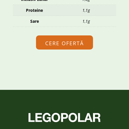
Proteine
1,1g
Sare
1,1g
CERE OFERTĂ