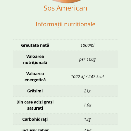
Sos American
Informații nutriționale
Greutate netă
1000ml
Valoarea
per 100g
nutrițională
Valoarea
1022 kJ / 247 kcal
energetică
Grăsimi
21g
Din care acizi grași
1,6g
saturați
Carbohidrați
13g
inclusiv zahăr
7,6g