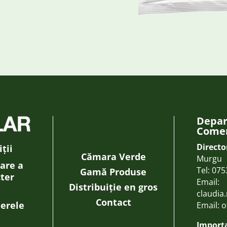
Depa
Comer
Directo
ții
Cămara Verde
Murgu
rare a
Tel:
075
Gamă Produse
cter
Email:
Distribuiție en gros
claudia
Contact
ierele
Email:
o
Importa