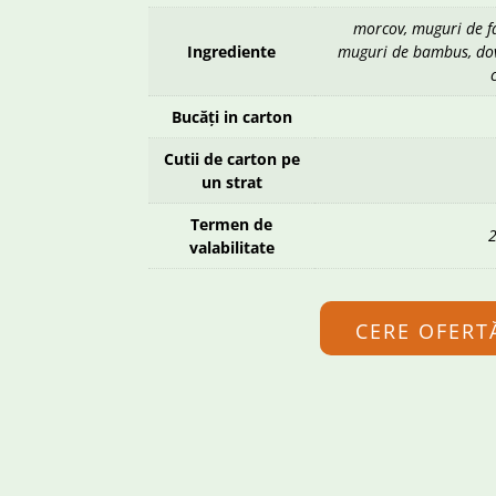
morcov, muguri de f
Ingrediente
muguri de bambus, dovl
Bucăți in carton
Cutii de carton pe
un strat
Termen de
2
valabilitate
CERE OFERT