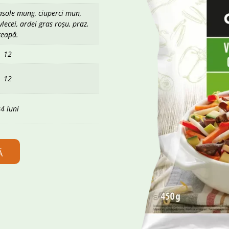
asole mung, ciuperci mun,
ecei, ardei gras roșu, praz,
ceapă.
12
12
4 luni
Ă