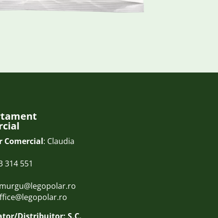
rtament
cial
r Comercial
: Claudia
3 314 551
.murgu@legopolar.ro
ffice@legopolar.ro
tor/Distribuitor: S.C.