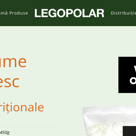
amă Produse
Distribuiți
ume
esc
riționale
450g