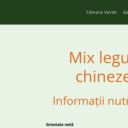
Cămara Verde
G
Mix leg
chinez
Informații nut
Greutate netă