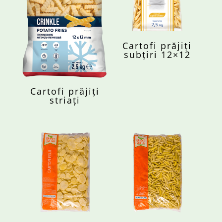
Cartofi prăjiți
subțiri 12×12
Cartofi prăjiți
striați