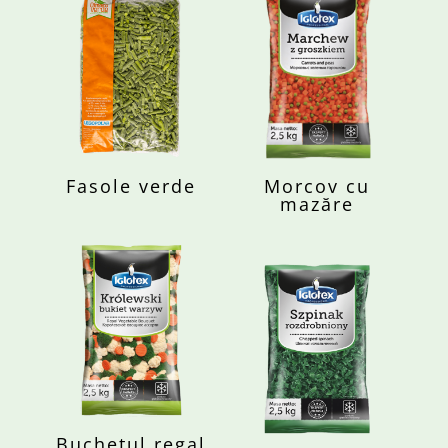
Fasole verde
Morcov cu
mazăre
Buchetul regal