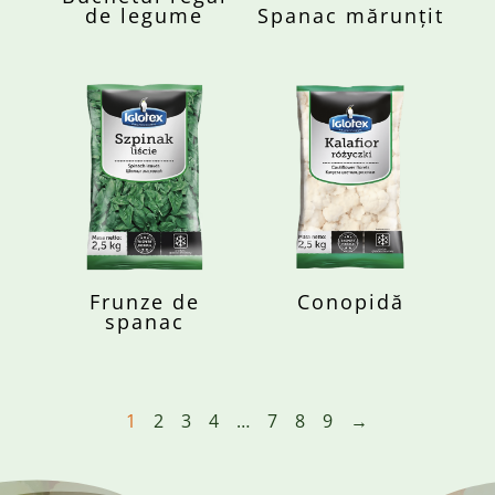
de legume
Spanac mărunțit
Frunze de
Conopidă
spanac
1
2
3
4
…
7
8
9
→