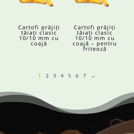
Cartofi prăjiți
Cartofi prăjiți
tăiați clasic
tăiați clasic
10/10 mm cu
10/10 mm cu
coajă
coajă – pentru
friteoză
1
2
3
4
5
6
7
→