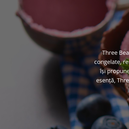
Three Bear
congelate, re
își propun
esență, Thre