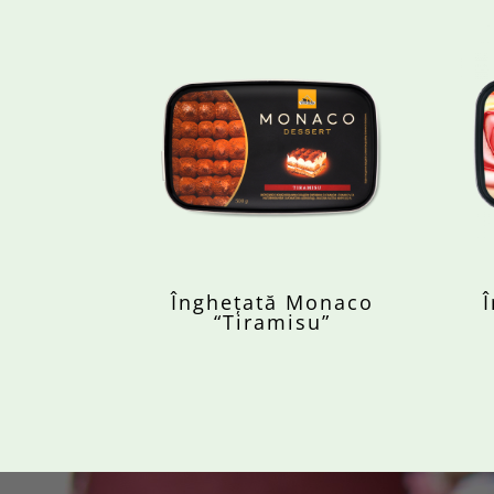
Înghețată Monaco
“Tiramisu”