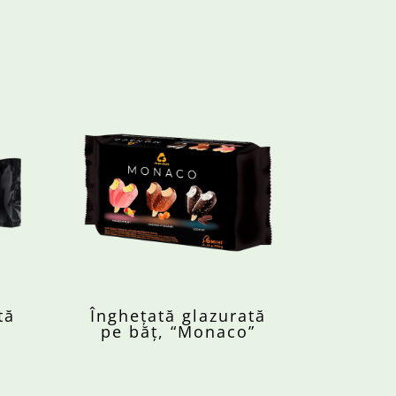
tă
Înghețată glazurată
pe băț, “Monaco”