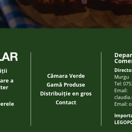
Depa
Comer
Directo
ții
Cămara Verde
Murgu
rare a
Tel:
075
Gamă Produse
cter
Email:
Distribuiție en gros
claudia
Contact
ierele
Email:
o
Importa
LEGOPO