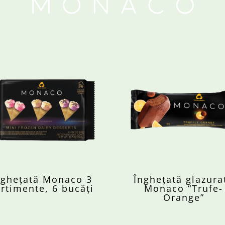
nghețată Monaco 3
Înghețată glazura
rtimente, 6 bucăți
Monaco “Trufe-
Orange”