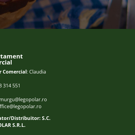
rtament
cial
r Comercial
: Claudia
3 314 551
.murgu@legopolar.ro
ffice@legopolar.ro
tor/Distribuitor: S.C.
LAR S.R.L.