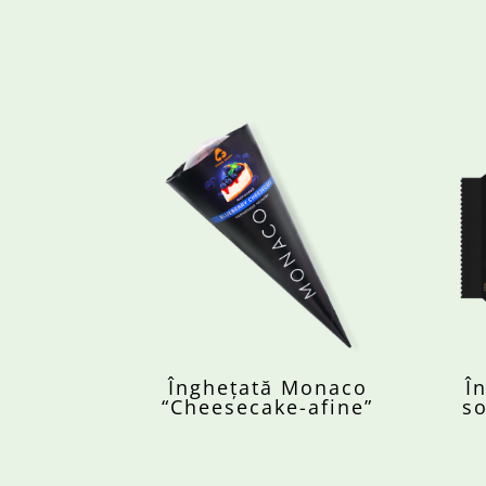
Înghețată Monaco
Î
“Cheesecake-afine”
so