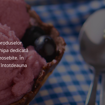
 produselor
chipa dedicată
osebite. În
e întotdeauna