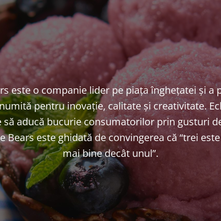
s este o companie lider pe piața înghețatei și a
numită pentru inovație, calitate și creativitate. E
e să aducă bucurie consumatorilor prin gusturi de
e Bears este ghidată de convingerea că “trei est
mai bine decât unul”.