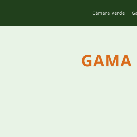
Cămara Verde
G
GAMA 