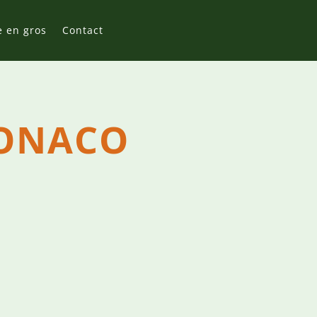
e en gros
Contact
MONACO