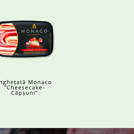
Înghețată Monaco
“Cheesecake-
Căpșuni”